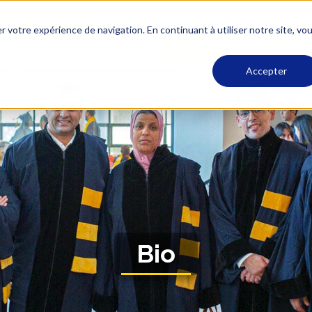
ESCA Support
Students Activities
ESCA Alumni
Rec
r votre expérience de navigation. En continuant à utiliser notre site, vo
Home
Post Bac
Executive Education
Accepter
Bio