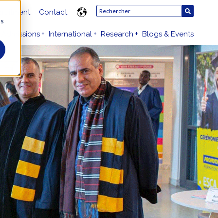
ruitment
Contact
us
Admissions
International
Research
Blogs & Events