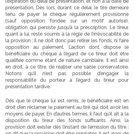
l’expiration du délai de présentation, et non à la date de
présentation. Dès lors, durant ce délai, le tiré demeure
tenu de payer le chèque régulièrement provisionné
(sauf opposition fondée sur un motif autorisé),
obligation qui persiste jusqu’à la prescription. Le tireur,
quant à lui, reste soumis à la règle de l’irrévocabilité de
la provision ; il ne doit donc pas retirer les fonds, ni faire
opposition au paiement. L’action dont dispose le
bénéficiaire du chèque à l’égard de ce tireur doit être
qualifiée comme étant de nature cambiaire. Il est ainsi
en droit, à ce titre, de réaliser une saisie conservatoire.
Notons qu’il n’est pas possible d’engager la
responsabilité du porteur à l’égard du tireur pour
présentation tardive.
Dès que le chèque lui est remis, le bénéficiaire est en
droit d’en réclamer le paiement au tiré qui doit avoir les
moyens de payer. En d’autres termes, il faut qu’il ait à la
disposition du tireur des fonds suffisants. Ainsi, la
provision doit exister dès l’instant de l’émission du titre :
on dit que la provision doit être préalable. Il est alors de