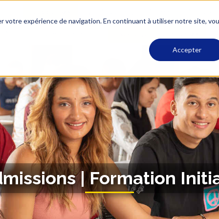
Support
Vie Associative
Alumni ESCA
Recr
r votre expérience de navigation. En continuant à utiliser notre site, vo
Accueil
Formation Initiale
Executive Education
A
Accepter
missions | Formation Initi