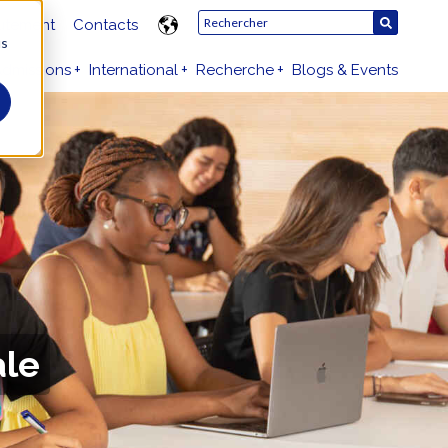
utement
Contacts
us
dmissions
International
Recherche
Blogs & Events
ale