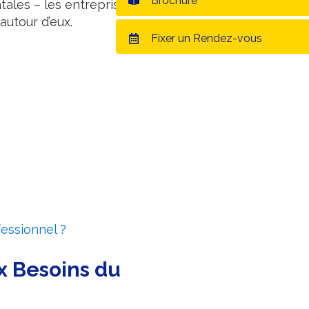
Brochure
tales – les entreprises ont
autour d’eux.
Fixer un Rendez-vous
fessionnel ?
x Besoins du