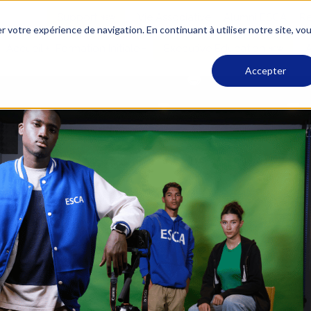
Support
Vie Associative
Alumni ESCA
Re
r votre expérience de navigation. En continuant à utiliser notre site, vo
Accueil
Formation Initiale
Executive Education
A
Accepter