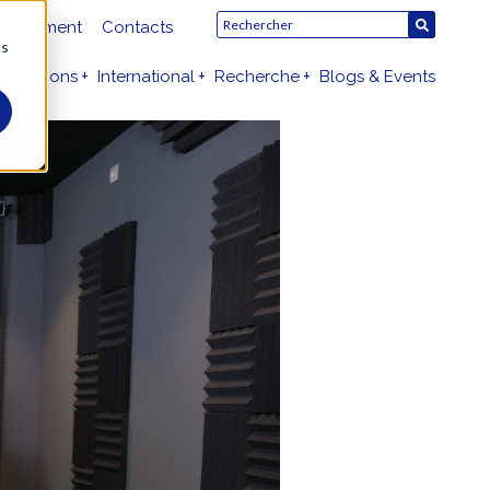
crutement
Contacts
us
dmissions
International
Recherche
Blogs & Events