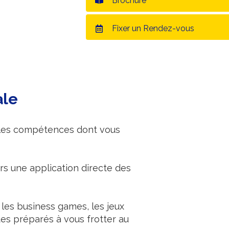
Brochure
Fixer un Rendez-vous
ale
s les compétences dont vous
s une application directe des
 les business games, les jeux
tes préparés à vous frotter au