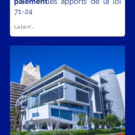
paiement
les apports de la loi
71-24
La loi n°...