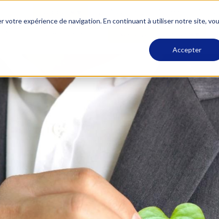
Support
Vie Associative
Alumni ESCA
Re
r votre expérience de navigation. En continuant à utiliser notre site, vo
Accueil
Formation Initiale
Executive Education
A
Accepter