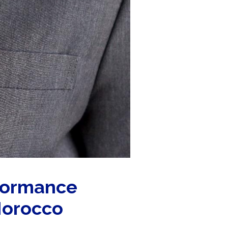
rformance
Morocco