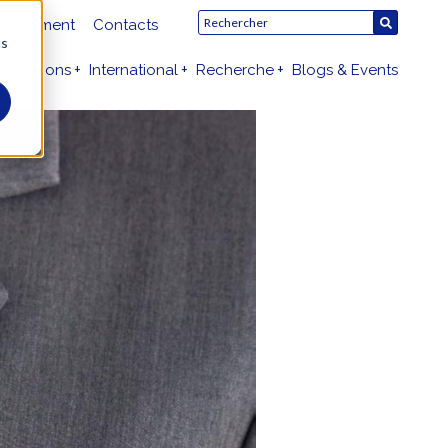
crutement
Contacts
us
dmissions
International
Recherche
Blogs & Events