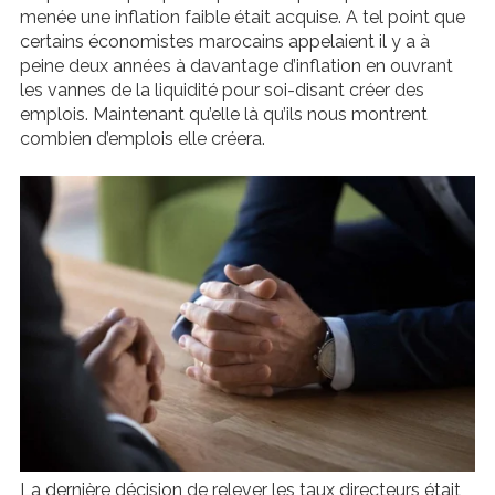
menée une inflation faible était acquise. A tel point que
certains économistes marocains appelaient il y a à
peine deux années à davantage d’inflation en ouvrant
les vannes de la liquidité pour soi-disant créer des
emplois. Maintenant qu’elle là qu’ils nous montrent
combien d’emplois elle créera.
La dernière décision de relever les taux directeurs était