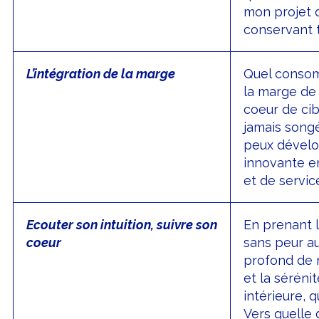
mon projet d
conservant t
L’intégration de la marge
Quel consom
la marge de
coeur de cibl
jamais songé
peux dévelo
innovante e
et de servic
Ecouter son intuition, suivre son
En prenant 
coeur
sans peur a
profond de 
et la séréni
intérieure, q
Vers quelle 