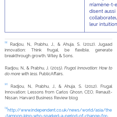
m’amène-t-e
disent aussi
collaborateu
leur intuition
[1]
Radjou, N., Prabhu, J., & Ahuja, S. (2012). Jugaad
innovation: Think frugal, be flexible, generate
breakthrough growth. Wiley & Sons.
Radjou, N., & Prabhu, J. (2015).
Frugal Innovation: How to
do more with less
. PublicAffairs.
[2]
Radjou, N., Prabhu, J., & Ahuja, S. (2012). Frugal
Innovation: Lessons from Carlos Ghosn, CEO, Renault-
Nissan. Harvard Business Review blog
[3]
http://www.independent.co.uk/news/world/asia/the
-tampon-king-who-sparked-a-period-of-change-for-