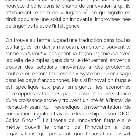
nouvelle théorie dans le champ de l’innovation à qui ils
[1]
attribuèrent le nom de « Jugaad »
ce qui signifie en
hindi populaire une solution innovante, improvisée, née
de l’ingéniosité et de l’intelligence.
On trouve au terme Jugaad une traduction dans toutes
les langues: en darrija marocain, on entend souvent le
terme «
l’bricoul
» désignant la façon ingénieuse avec
laquelle de simples gens dans le dénuement arrivent à
trouver des solutions innovantes à des problèmes
coûteux ou encore l’expression « Système D » en usage
dans les pays francophones. Mais si l’innovation frugale
est spécifique aux pays émergents, les économies
développées rattrapées par la crise et la persistance
d’une croissance atone y trouvent un intérêt à l’instar de
Renault-Nissan qui revendique l’implémentation de
l’innovation frugale à travers le leadership de son C.E.O.
[2]
Carlos Ghosn
. La théorie de l’innovation frugale a le
mérite d’ouvrir le champ de l’innovation à des
organisations qui pensaient que l’innovation passait