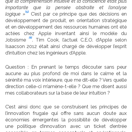
que la compréhension intuitive et la conscience était plus
importante
que la pensée abstraite et l’analyse
[5]
logique »
C’est par ce principe que des décisions en
développement de produit, en orientation stratégique
et en développement des ressources humaines ont été
actées chez Apple inventant ainsi le modèle du
[6]
Jobsisme
. Tim Cook, l’actuel C.E.O. d’Apple selon
Isaacson 2012 était ainsi chargé de développer l’esprit
d’intuition chez les ingénieurs d’Apple.
Question : En prenant le temps d’écouter sans peur
aucune au plus profond de moi dans le calme et la
sérénité ma voix intérieure, que me dit-elle ? Vers quelle
direction celle-ci m’amène-t-elle ? Que me disent aussi
mes collaborateurs sur la base de leur intuition ?
C’est ainsi donc que se construisent les principes de
l’innovation frugale qui offre sans aucun doute aux
économies émergentes la possibilité de développer
une politique d’innovation avec un ticket d’entrée