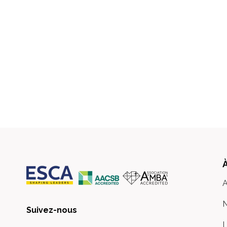
A
N
Suivez-nous
L