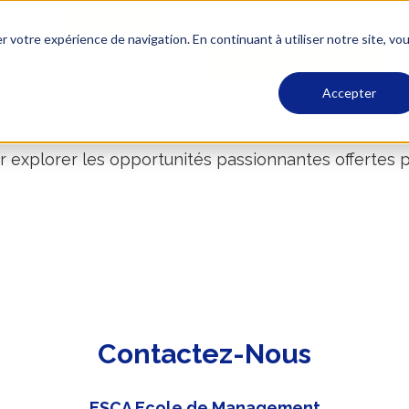
Support
Vie Associative
Alumni ESCA
Re
r votre expérience de navigation. En continuant à utiliser notre site, vo
Accueil
Formation Initiale
Executive Education
A
Accepter
jour !
 explorer les opportunités passionnantes offertes 
Contactez-Nous
ESCA Ecole de Management