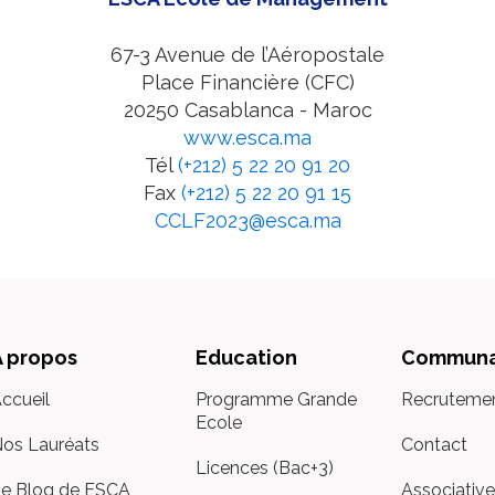
67-3 Avenue de l’Aéropostale
Place Financière (CFC)
20250 Casablanca - Maroc
www.esca.ma
Tél
(+212) 5 22 20 91 20
Fax
(+212) 5 22 20 91 15
CCLF2023@esca.ma
À propos
Education
Communa
ccueil
Programme Grande
Recruteme
Ecole
os Lauréats
Contact
Licences (Bac+3)
e Blog de ESCA
Associative